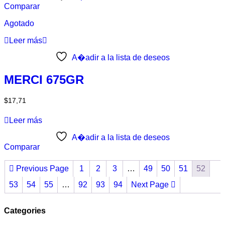
Comparar
Agotado
Leer más
A�adir a la lista de deseos
MERCI 675GR
$
17,71
Leer más
A�adir a la lista de deseos
Comparar
Previous Page
1
2
3
…
49
50
51
52
53
54
55
…
92
93
94
Next Page
Categories